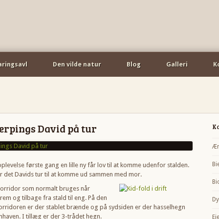
aringsavl
Den vilde natur
Blog
Galleri
K
ærpings David på tur
K
Æn
Bi
oplevelse første gang en lille ny får lov til at komme udenfor stalden.
r det Davids tur til at komme ud sammen med mor.
Bi
 korridor som normalt bruges når
rem og tilbage fra stald til eng. På den
Dy
orridoren er der stablet brænde og på sydsiden er der hasselhegn
haven. I tillæg er der 3-trådet hegn.
Ej