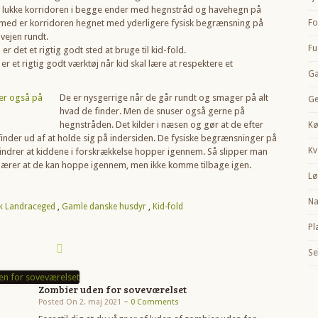
at lukke korridoren i begge ender med hegnstråd og havehegn på
med er korridoren hegnet med yderligere fysisk begrænsning på
Fo
vejen rundt.
Fu
r det et rigtig godt sted at bruge til kid-fold.
 er et rigtig godt værktøj når kid skal lære at respektere et
G
De er nysgerrige når de går rundt og smager på alt
Ge
hvad de finder. Men de snuser også gerne på
hegnstråden. Det kilder i næsen og gør at de efter
Kø
finder ud af at holde sig på indersiden. De fysiske begrænsninger på
K
indrer at kiddene i forskrækkelse hopper igennem. Så slipper man
 lærer at de kan hoppe igennem, men ikke komme tilbage igen.
Lø
Na
k Landraceged
,
Gamle danske husdyr
,
Kid-fold
Pl
Se
Zombier uden for soveværelset
Posted On 2. maj 2021 ~
0 Comments