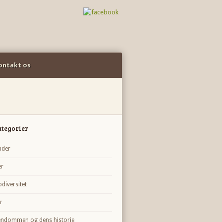
ontakt os
ategorier
der
er
odiversitet
r
endommen og dens historie