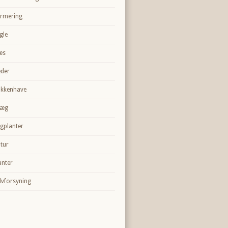
rmering
gle
æs
der
kkenhave
væg
gplanter
tur
anter
lvforsyning