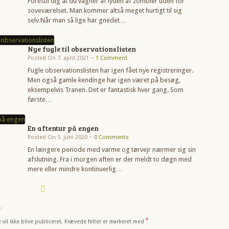
Forestil dig at du vågner af lyden af zombier uden for
soveværelset. Man kommer altså meget hurtigt til sig
selv.Når man så lige har gnedet…
Nye fugle til observationslisten
Posted On 7. april 2021 ~
1 Comment
Fugle observationslisten har igen fået nye registreringer.
Men også gamle kendinge har igen været på besøg,
eksempelvis Tranen. Det er fantastisk hver gang. Som
første…
En aftentur på engen
Posted On 3. juni 2020 ~
0 Comments
En længere periode med varme og tørvejr nærmer sig sin
afslutning. Fra i morgen aften er der meldt to døgn med
mere eller mindre kontinuerlig…
r
*
vil ikke blive publiceret.
Krævede felter er markeret med