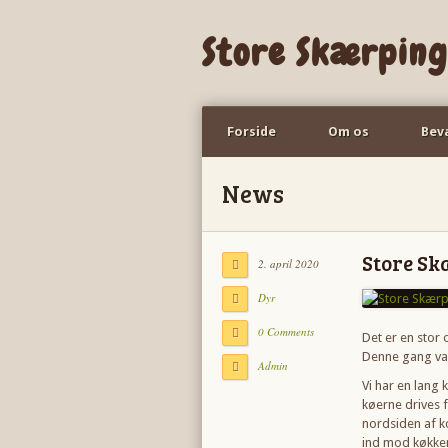
Store Skærping
Forside
Om os
Bev
News
Store Sk
2. april 2020
Dyr
0 Comments
Det er en stor 
Denne gang va
Admin
Vi har en lang
køerne drives f
nordsiden af k
ind mod køkken