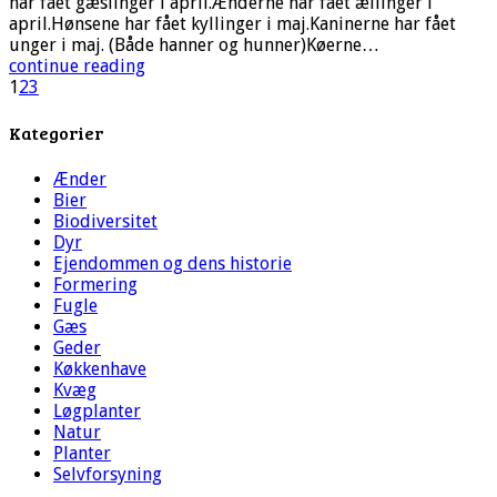
har fået gæslinger i april.Ænderne har fået ællinger i
april.Hønsene har fået kyllinger i maj.Kaninerne har fået
unger i maj. (Både hanner og hunner)Køerne…
continue reading
1
2
3
Kategorier
Ænder
Bier
Biodiversitet
Dyr
Ejendommen og dens historie
Formering
Fugle
Gæs
Geder
Køkkenhave
Kvæg
Løgplanter
Natur
Planter
Selvforsyning