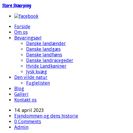
Store Skærping
Forside
Om os
Bevaringsavl
Danske landænder
Danske landgæs
Danske landhøns
Danske landracegeder
Hvide Landkaniner
Jysk kvæg
Den vilde natur
Fuglelisten
Blog
Galleri
Kontakt os
14. april 2023
Ejendommen og dens historie
0 Comments
Admin