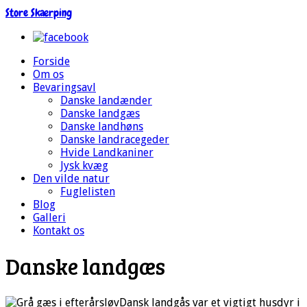
Store Skærping
Forside
Om os
Bevaringsavl
Danske landænder
Danske landgæs
Danske landhøns
Danske landracegeder
Hvide Landkaniner
Jysk kvæg
Den vilde natur
Fuglelisten
Blog
Galleri
Kontakt os
Danske landgæs
Dansk landgås var et vigtigt husdyr i