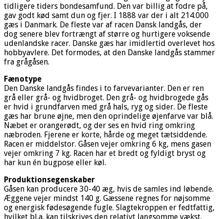
tidligere tiders bondesamfund. Den var billig at fodre på,
gav godt kød samt dun og fjer. I 1888 var der i alt 214.000
gæs i Danmark. De fleste var af racen Dansk landgås, der
dog senere blev fortrængt af større og hurtigere voksende
udenlandske racer. Danske gæs har imidlertid overlevet hos
hobbyavlere. Det formodes, at den Danske landgås stammer
fra grågåsen.
Fænotype
Den Danske landgås findes i to farvevarianter. Den er ren
grå eller grå- og hvidbroget. Den grå- og hvidbrogede gås
er hvid i grundfarven med grå hals, ryg og sider. De fleste
gæs har brune øjne, men den oprindelige øjenfarve var blå.
Næbet er orangerødt, og der ses en hvid ring omkring
næbroden. Fjerene er korte, hårde og meget tætsiddende.
Racen er middelstor. Gåsen vejer omkring 6 kg, mens gasen
vejer omkring 7 kg. Racen har et bredt og fyldigt bryst og
har kun én bugpose eller køl.
Produktionsegenskaber
Gåsen kan producere 30-40 æg, hvis de samles ind løbende.
Æggene vejer mindst 140 g. Gæssene regnes for nøjsomme
og energisk fødesøgende fugle. Slagtekroppen er fedtfattig,
hvilket bl.a. kan tilskrives den relativt langsomme vækst.