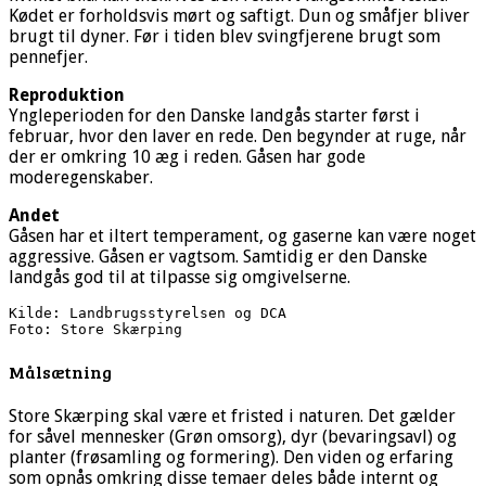
Kødet er forholdsvis mørt og saftigt. Dun og småfjer bliver
brugt til dyner. Før i tiden blev svingfjerene brugt som
pennefjer.
Reproduktion
Yngleperioden for den Danske landgås starter først i
februar, hvor den laver en rede. Den begynder at ruge, når
der er omkring 10 æg i reden. Gåsen har gode
moderegenskaber.
Andet
Gåsen har et iltert temperament, og gaserne kan være noget
aggressive. Gåsen er vagtsom. Samtidig er den Danske
landgås god til at tilpasse sig omgivelserne.
Kilde: Landbrugsstyrelsen og DCA

Foto: Store Skærping
Målsætning
Store Skærping skal være et fristed i naturen. Det gælder
for såvel mennesker (Grøn omsorg), dyr (bevaringsavl) og
planter (frøsamling og formering). Den viden og erfaring
som opnås omkring disse temaer deles både internt og