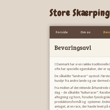
Store Skærping
Forside
Om os
Bev
Bevaringsavl
I Danmark har vi en række traditionelle
ofte har specielle egenskaber, der er o
De såkaldte “landracer” opstod i første
husdyr fra andre lande og var dermed e
Fra midten af det nittende århundrede 
dag – de såkaldte “kulturracer”. Racebeg
aftegning og horn, foruden fysiologis
produktionsformål og -systemer. Endvi
antaget, at en race, der havde levet på 