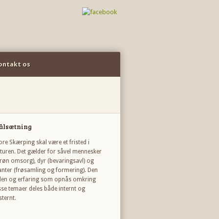
ontakt os
ålsætning
ore Skærping skal være et fristed i
turen. Det gælder for såvel mennesker
røn omsorg), dyr (bevaringsavl) og
anter (frøsamling og formering). Den
den og erfaring som opnås omkring
sse temaer deles både internt og
sternt.