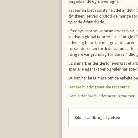
pågældende egn, overlegne.
Raceavlen blev i sidste halvdel af det
dyrskuer. Herved opstod de mange forsk
tyvende århundrede.
Efter nye reproduktionsmetoder blev ind
voldsom global udbredelse af nogle 
udvikling betød, at mange af de racer, s
forsvinde, enten fordi de var udsat for
længere var grundlag for deres hidtidi
I Danmark er der derfor iværksat et ar
specielle egenskaber og/eller har speci
Du kan her læse mere om de enkelte b
Danske husdyrgenetiske ressourcer
Gamle danske husdyrracers genomer
Kilde: Landbrugsstyrelsen