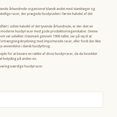
 nittende århundrede organiseret blandt andet med stambøger og
ellige racer, der prægede husdyravlen i første halvdel af det
ført i sidste halvdel af det tyvende århundrede, er der sket en
få moderne husdyrracer med gode produktionsegenskaber. Denne
om var udviklet i Danmark gennem 1900-tallet, var på vej til at
 fortrængningskrydsning med importerede racer, eller fordi der ikke
ge anvendelse i dansk husdyrbrug.
bejde for at bevare en række af disse husdyrracer, da de besidder
el betyding på anden vis.
evaringsværdige husdyrracer.