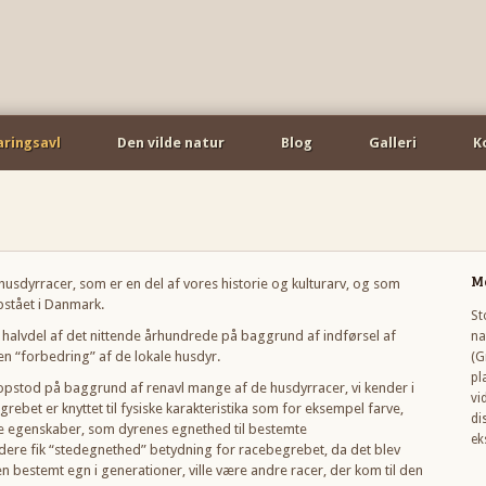
aringsavl
Den vilde natur
Blog
Galleri
K
M
 husdyrracer, som er en del af vores historie og kulturarv, og som
pstået i Danmark.
St
 halvdel af det nittende århundrede på baggrund af indførsel af
na
n “forbedring” af de lokale husdyr.
(G
pl
opstod på baggrund af renavl mange af de husdyrracer, vi kender i
vi
rebet er knyttet til fysiske karakteristika som for eksempel farve,
di
ke egenskaber, som dyrenes egnethed til bestemte
ek
dere fik “stedegnethed” betydning for racebegrebet, da det blev
en bestemt egn i generationer, ville være andre racer, der kom til den