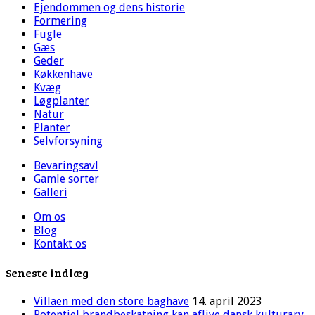
Ejendommen og dens historie
Formering
Fugle
Gæs
Geder
Køkkenhave
Kvæg
Løgplanter
Natur
Planter
Selvforsyning
Bevaringsavl
Gamle sorter
Galleri
Om os
Blog
Kontakt os
Seneste indlæg
Villaen med den store baghave
14. april 2023
Potentiel brandbeskatning kan aflive dansk kulturarv