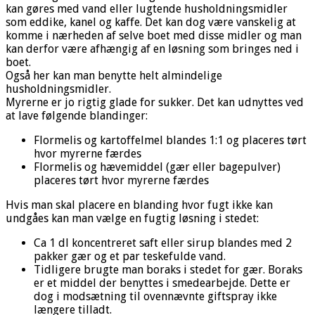
kan gøres med vand eller lugtende husholdningsmidler
som eddike, kanel og kaffe. Det kan dog være vanskelig at
komme i nærheden af selve boet med disse midler og man
kan derfor være afhængig af en løsning som bringes ned i
boet.
Også her kan man benytte helt almindelige
husholdningsmidler.
Myrerne er jo rigtig glade for sukker. Det kan udnyttes ved
at lave følgende blandinger:
Flormelis og kartoffelmel blandes 1:1 og placeres tørt
hvor myrerne færdes
Flormelis og hævemiddel (gær eller bagepulver)
placeres tørt hvor myrerne færdes
Hvis man skal placere en blanding hvor fugt ikke kan
undgåes kan man vælge en fugtig løsning i stedet:
Ca 1 dl koncentreret saft eller sirup blandes med 2
pakker gær og et par teskefulde vand.
Tidligere brugte man boraks i stedet for gær. Boraks
er et middel der benyttes i smedearbejde. Dette er
dog i modsætning til ovennævnte giftspray ikke
længere tilladt.