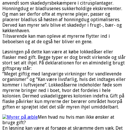
anvendt som skadedyrsbekæmpere i citrusplantager.
Honningdug er bladlusenes sukkerholdige ekskrementer.
Og man ser derfor ofte at myrerne plejer, passer og
placerer bladlus så høsten af honningdug optimaliseres.
Derved kan myrer selv blive et skadedyr i frugt-, bær- og
køkkenhaven.
Tilsvarende kan man opleve at myrerne flytter ind i
beboelsen og at de også her bliver en gene.
Løsningen på dette kan være at købe lokkedåser eller
flasker med gift. Begge typer er dog bredt virkende og slår
stort set alt ihjel. På deklarationen for en almindelig brugt
giftspray står:
“Meget giftig med langvarige virkninger for vandlevende
organismer” og “Kan være livsfarlig, hvis det indtages eller
kommer i luftvejene”. Lokkedåserne indeholder føde som
myrerne bringer ned i boet, hvor det fordeles i hele
kolonien. Dermed uskadeliggøres kolonien indefra. Gift på
flaske påvirker kun myrerne der berører området hvorpå
giften er sprøjtet idet det slår myren ihjel umiddelbart.
Men hvad nu hvis man ikke ønsker at
bruge gift?
En løsning kan være at forsøge at skræmme dem væk. Det