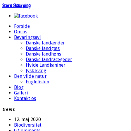
Store Skærping
Forside
Om os
Bevaringsavl
Danske landænder
Danske landgæs
Danske landhøns
Danske landracegeder
Hvide Landkaniner
Jysk kvæg
Den vilde natur
Fuglelisten
Blog
Galleri
Kontakt os
News
12. maj 2020
Biodiversitet
0 Comments