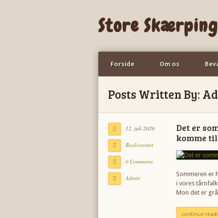
Store Skærping
Forside
Om os
Bev
Posts Written By: A
Det er so
12. juli 2020
komme til
Biodiversitet
0 Comments
Sommeren er her
Admin
i vores tårnfal
Mon det er gr
continue read