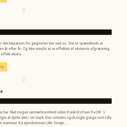
 er det højsæson for gøgeurter her ved os. Det er spændende at
en år efter år. Og ikke mindst at se effekten af ekstensiv afgræsning.
e effekt ekstra…
ing
je
øje har fået megen opmærksomhed siden Frank Erichsen fra DR´s
gte at dyrke den i sin mark. Den omtales også nogle gange som Lille
en stammer fra ejendommen Lille Torøje…