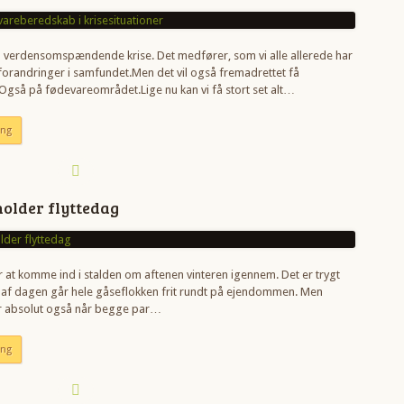
 en verdensomspændende krise. Det medfører, som vi alle allerede har
forandringer i samfundet.Men det vil også fremadrettet få
Også på fødevareområdet.Lige nu kan vi få stort set alt…
ing
older flyttedag
at komme ind i stalden om aftenen vinteren igennem. Det er trygt
et af dagen går hele gåseflokken frit rundt på ejendommen. Men
 absolut også når begge par…
ing