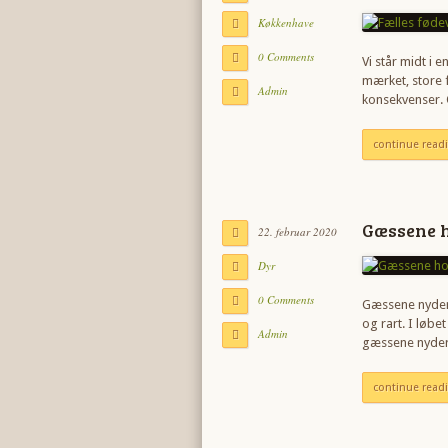
Køkkenhave
0 Comments
Vi står midt i
mærket, store 
Admin
konsekvenser. 
continue read
Gæssene h
22. februar 2020
Dyr
0 Comments
Gæssene nyder 
og rart. I løb
Admin
gæssene nyder
continue read