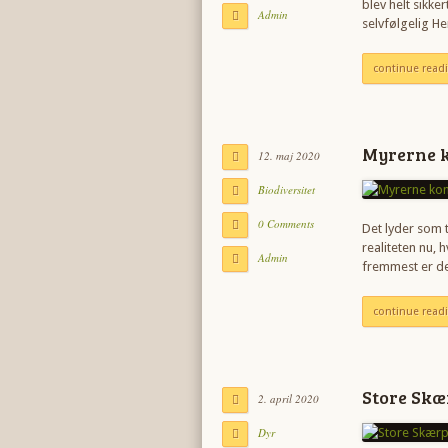
blev helt sikke
Admin
selvfølgelig H
continue read
Myrerne 
12. maj 2020
Biodiversitet
0 Comments
Det lyder som 
realiteten nu, 
Admin
fremmest er de
continue read
Store Skæ
2. april 2020
Dyr