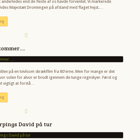
rt anderledes end de fleste af os havde forventet. Vi markerede
endes Majestæt Dronningen på afstand med flaget hejst.…
ing
kommer….
titlen på en tvivlsom skrækfilm fra 80'erne. Men for mange er det
hvor solen for alvor er brudt igennem de tunge regnskyer. Først og
t vigtigt at forstå…
ing
rpings David på tur