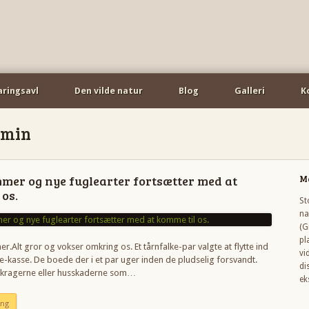
aringsavl
Den vilde natur
Blog
Galleri
K
dmin
mmer og nye fuglearter fortsætter med at
M
 os.
St
na
(G
pl
.Alt gror og vokser omkring os. Et tårnfalke-par valgte at flytte ind
vi
ke-kasse. De boede der i et par uger inden de pludselig forsvandt.
di
åkragerne eller husskaderne som…
ek
ing