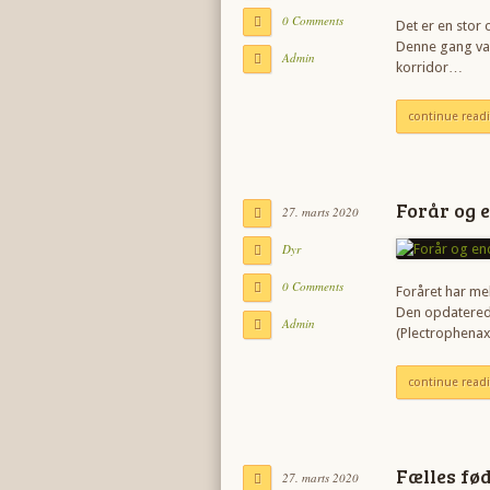
0 Comments
Det er en stor 
Denne gang var
Admin
korridor…
continue read
Forår og 
27. marts 2020
Dyr
0 Comments
Foråret har me
Den opdaterede
Admin
(Plectrophenax
continue read
Fælles fø
27. marts 2020