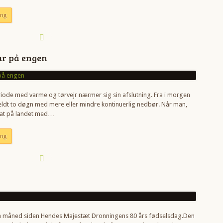
ing
ur på engen
iode med varme og tørvejr nærmer sig sin afslutning. Fra i morgen
eldt to døgn med mere eller mindre kontinuerlig nedbør. Når man,
sat på landet med…
ing
en måned siden Hendes Majestæt Dronningens 80 års fødselsdag.Den