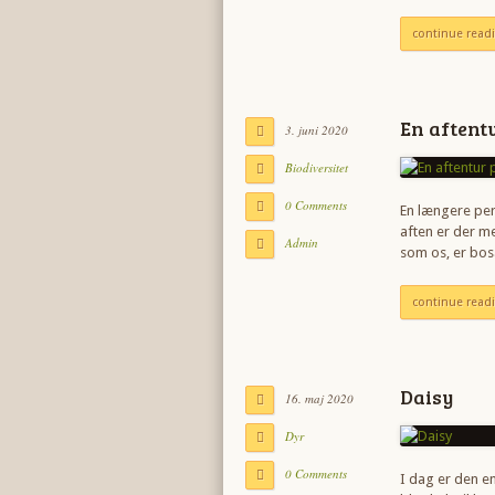
continue read
En aftent
3. juni 2020
Biodiversitet
0 Comments
En længere per
aften er der m
Admin
som os, er bo
continue read
Daisy
16. maj 2020
Dyr
0 Comments
I dag er den 