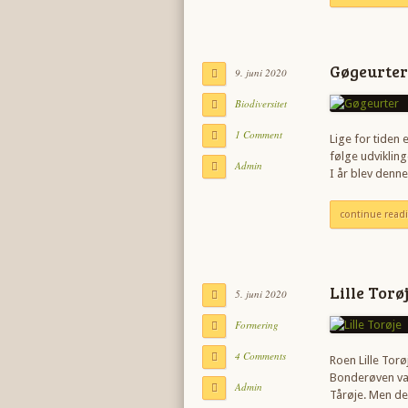
Gøgeurter
9. juni 2020
Biodiversitet
1 Comment
Lige for tiden
følge udvikling
Admin
I år blev denn
continue read
Lille Torø
5. juni 2020
Formering
4 Comments
Roen Lille Tor
Bonderøven val
Admin
Tårøje. Men d