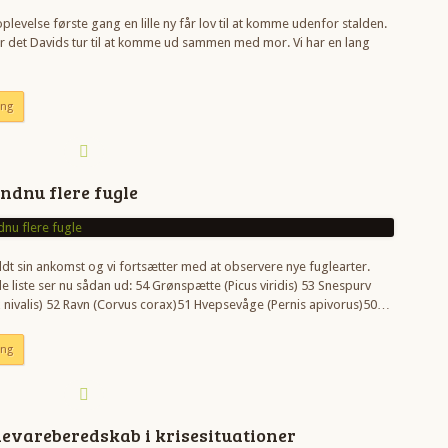
oplevelse første gang en lille ny får lov til at komme udenfor stalden.
 det Davids tur til at komme ud sammen med mor. Vi har en lang
ing
endnu flere fugle
ldt sin ankomst og vi fortsætter med at observere nye fuglearter.
 liste ser nu sådan ud: 54 Grønspætte (Picus viridis) 53 Snespurv
 nivalis) 52 Ravn (Corvus corax)51 Hvepsevåge (Pernis apivorus)50…
ing
devareberedskab i krisesituationer