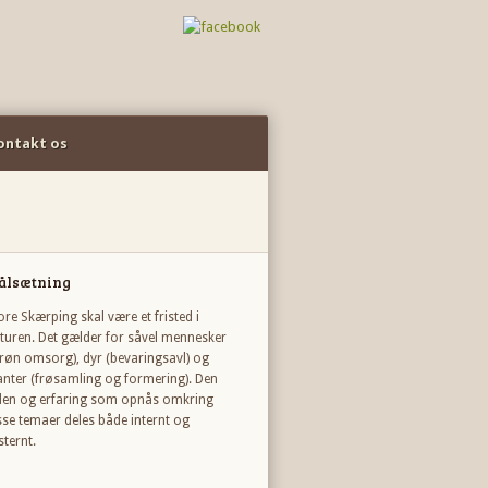
ontakt os
ålsætning
ore Skærping skal være et fristed i
turen. Det gælder for såvel mennesker
røn omsorg), dyr (bevaringsavl) og
anter (frøsamling og formering). Den
den og erfaring som opnås omkring
sse temaer deles både internt og
sternt.