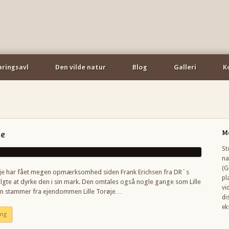
aringsavl
Den vilde natur
Blog
Galleri
K
je
M
St
na
(G
øje har fået megen opmærksomhed siden Frank Erichsen fra DR´s
pl
gte at dyrke den i sin mark. Den omtales også nogle gange som Lille
vi
en stammer fra ejendommen Lille Torøje…
di
ek
ing