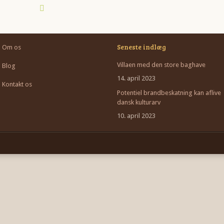
Seneste indlæg
Om os
Villaen med den store baghave
Blog
14. april 2023
Kontakt os
Potentiel brandbeskatning kan aflive
dansk kulturarv
10. april 2023