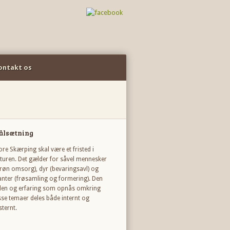
ontakt os
ålsætning
ore Skærping skal være et fristed i
turen. Det gælder for såvel mennesker
røn omsorg), dyr (bevaringsavl) og
anter (frøsamling og formering). Den
den og erfaring som opnås omkring
sse temaer deles både internt og
sternt.