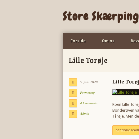
Store Skærping
Forside
Om os
Bev
Lille Torøje
Lille Torø
5. juni 2020
Formering
4 Comments
Roen Lille Tor
Bonderøven val
Admin
Tårøje. Men d
continue read