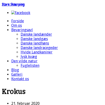
Store Skærping
Forside
Om os
Bevaringsavl
Danske landænder
Danske landgæs
Danske landhøns
Danske landracegeder
Hvide Landkaniner
Jysk kvæg
Den vilde natur
Fuglelisten
Blog
Galleri
Kontakt os
Krokus
21. februar 2020