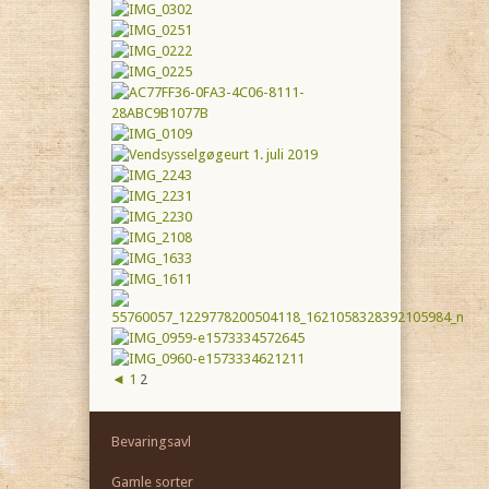
◄
1
2
Bevaringsavl
Gamle sorter